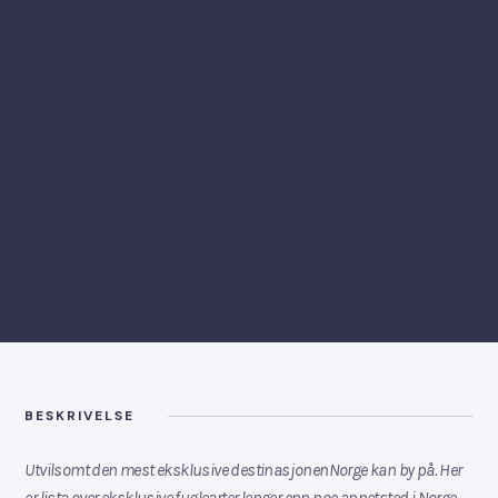
BESKRIVELSE
Utvilsomt den mest eksklusive destinasjonenNorge kan by på. Her
er lista over eksklusive fuglearter lenger enn noe annetsted i Norge,