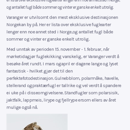
og antallet fugl både sommer og vinter er ganske enkelt utrolig.
Varanger er utvilsomt den mest eksklusive destinasjonen
Norgekan by på. Her er lista over eksklusive fuglearter
lenger enn noe annet sted i Norge,og antallet fugl både
sommer og vinter er ganske enkelt utrolig.
Med unntak av perioden 15. november - 1. februar, når
mørketidagjør fuglekikking vanskelig, er Varanger verdt å
besøke året rundt. I mars ogapril er dagene lange og lyset
fantastisk - hvilket gjør det til den
perfektefotodestinasjon. Gulnebblom, polarmåke, havelle,
stellerand ogpraktærfugl er tallrike og vel verdt å spandere
ei uke på i disseomgivelsene. Standfugler som polarsisik,
jaktfalk, lappmeis, lirype og fjellrype ersom ellers av året
mulige også nå.