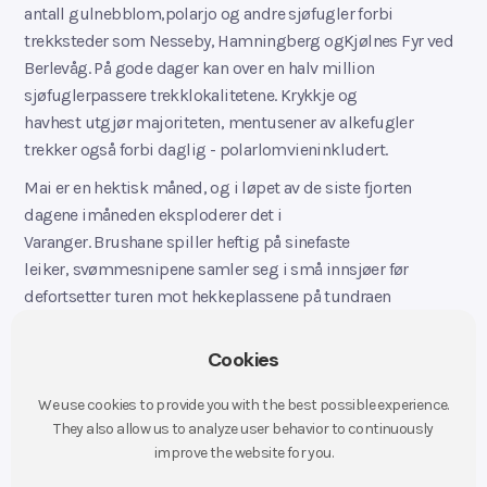
antall gulnebblom,polarjo og andre sjøfugler forbi
trekksteder som Nesseby, Hamningberg ogKjølnes Fyr ved
Berlevåg. På gode dager kan over en halv million
sjøfuglerpassere trekklokalitetene. Krykkje og
havhest utgjør majoriteten, mentusener av alkefugler
trekker også forbi daglig - polarlomvieninkludert.
Mai er en hektisk måned, og i løpet av de siste fjorten
dagene imåneden eksploderer det i
Varanger. Brushane spiller heftig på sinefaste
leiker, svømmesnipene samler seg i små innsjøer før
defortsetter turen mot hekkeplassene på tundraen
og polarsniper itusentall raster langs strendene. De fleste
praktærfuglene har forlattVaranger, men det er fortsatt
Cookies
større flokker med stellerand i havnene her.
We use cookies to provide you with the best possible experience.
I løpet av den første uka i juni er samtlige fuglearter,
They also allow us to analyze user behavior to continuously
medunntak avlappsangeren, på plass og sangaktiviteten er
improve the website for you.
på sitt